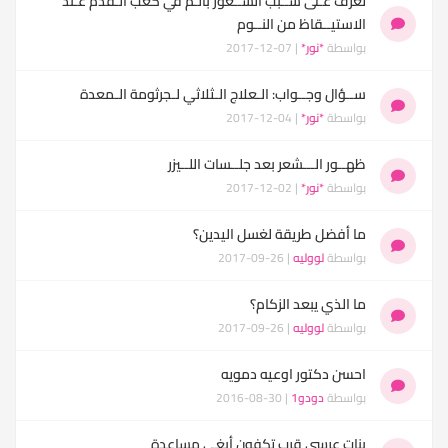
تعرّف عـلى ســبب الشــعور بألـم في كعب الـقدم عـند
الاستيــقاظ من النــوم
بواسطة
*نور*
| 07-12-2017
ســؤال وجــواب: الـعلاج الـثلاثي لـجرثومة الـمعدة
بواسطة
*نور*
| 04-12-2017
ظهــور الـــشعر بعد جلــسات اللــيزر
بواسطة
*نور*
| 02-12-2017
ما أفضل طريقة لغسل اليدين؟
بواسطة
لووليه
| 26-09-2017
ما الذي يبعد الزكام؟
بواسطة
لووليه
| 26-09-2017
احسن دكتور اوعيه دمويه
بواسطة
دودو1
| 30-08-2016
بنات عرسي قرب تكفون أبغي مساعدة