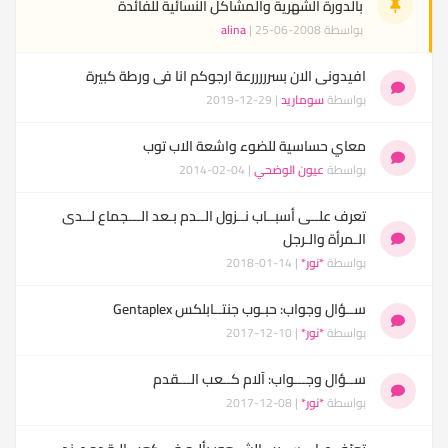
بالدورة الشهرية والمشاكل النسائية للفائدة
بواسطة
| 25-06-2008
alina
افيدونى الان بسرررررعة ارجوكم انا فى ورطة كبيرة
بواسطة
سوماريد
| 29-12-2019
معاي حساسية للضوء واشعة الاب توب
بواسطة
عيون الوضحي
| 04-02-2014
تعرف علــى أسبــاب نــزول الــدم بـعد الـــجماع لــدى
الـمرأة والـرجل
بواسطة
*نور*
| 14-01-2018
ســؤال وجواب: حبـوب جنتــابلكس Gentaplex
بواسطة
*نور*
| 10-12-2017
ســؤال وجـــواب: آلام كــعب الـــقدم
بواسطة
*نور*
| 08-12-2017