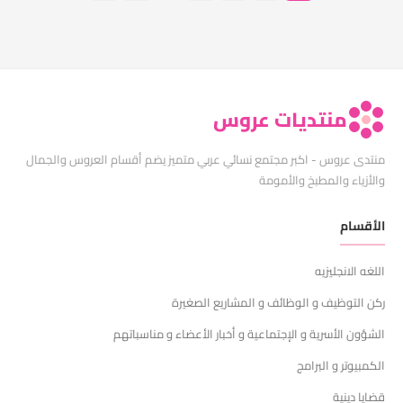
منتديات عروس
منتدى عروس - اكبر مجتمع نسائي عربي متميز يضم أقسام العروس والجمال
والأزياء والمطبخ والأمومة
الأقسام
اللغه الانجليزيه
ركن التوظيف و الوظائف و المشاريع الصغيرة
الشؤون الأسرية و الإجتماعية و أخبار الأعضاء و مناسباتهم
الكمبيوتر و البرامج
قضايا دينية