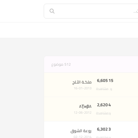
512 موضوع
6,605
15
ملكـة الثـلج
16-01-2013
رد
مشاهدة
2,620
4
AŢнβA
12-06-2012
رد
مشاهدة
6,302
3
روعة الشوق
02-12-2014
رد
مشاهدة