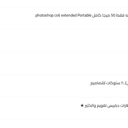
ي}..!! ستوكات للتصاميم
ارات دبابيس تقويم والكثير ★