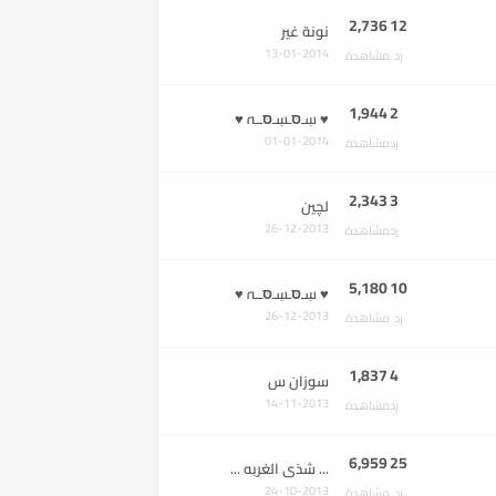
2,736
12
نونة غير
13-01-2014
رد
مشاهدة
1,944
2
♥ سِـסּـسِـסּــہ ♥
01-01-2014
رد
مشاهدة
2,343
3
لچين
26-12-2013
رد
مشاهدة
5,180
10
♥ سِـסּـسِـסּــہ ♥
26-12-2013
رد
مشاهدة
1,837
4
سوزان س
14-11-2013
رد
مشاهدة
6,959
25
... شذى الغربه ...
24-10-2013
رد
مشاهدة