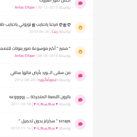
بواسطة
| 30-12-2013
Anfas Elfajer
ღ ஐ ღ مرحبا ياحبايب ஐ نوروني ياحبايب طفو نور الكهربا ஐ صور دمى للتصاميم ღ ஐ ღ
بواسطة
ريتـا
| 26-04-2010
" مميز " أكبر موسوعة صور بنوتات للتصميم || م
بواسطة
| 08-05-2013
Anfas Elfajer
من سقى الــورد بأرض مالها ساقي
بواسطة
•غموضْْالْْـورد•
| 28-08-2012
باترون اللمعة المتحركة .... رووووعه
بواسطة
♥ سِـסּـسِـסּــہ ♥
| 18-10-2011
scraps " سكرابز بدون تحميل "
بواسطة
♥ سِـסּـسِـסּــہ ♥
| 14-11-2013