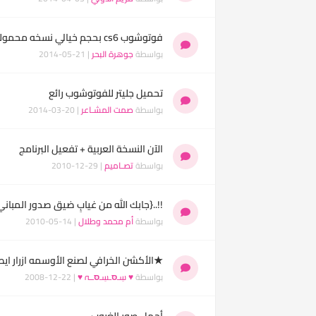
فوتوشوب cs6 بحجم خيالي نسخه محموله فقط 50 ميجا كامل photoshop cs6 extended Portable
بواسطة
جوهرة البحر
| 21-05-2014
تحميل جليتر للفوتوشوب رائع
بواسطة
صمت المشـاعر
| 20-03-2014
الآن النسخة العربية + تفعيل البرنامج
بواسطة
تصـاميم
| 29-12-2010
!!..{جابك الله من غيابٍ ضيق صدور المبان
بواسطة
أم محمد وطلال
| 14-05-2010
★الأكشن الخرافي لصنع الأوسمه ازرار ايط
بواسطة
♥ سِـסּـسِـסּــہ ♥
| 22-12-2008
أجمل صور الغروب