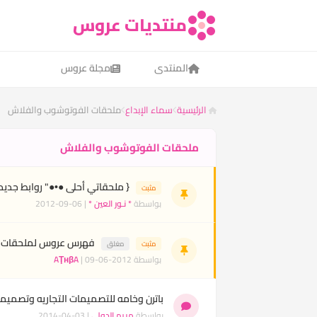
منتديات عروس
المنتدى
مجلة عروس
الرئيسية
سماء الإبداع
ملحقات الفوتوشوب والفلاش
ملحقات الفوتوشوب والفلاش
{ ملحقاتي أحلى ●•●" روابط جديد
مثبت
بواسطة
* نـور العين *
| 06-09-2012
فهرس عروس لملحقات ال
مثبت
مغلق
بواسطة
| 09-06-2012
AŢнβA
باترن وخامه للتصميمات التجاريه وتصميمات ا
بواسطة
مريم الدولي
| 03-04-2014