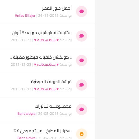
أجمل صور المطر
بواسطة
| 26-11-2013
Anfas Elfajer
ستايلات فوتوشوب حبر بعدة ألوان
بواسطة
♥ سِـסּـسِـסּــہ ♥
| 23-12-2013
:: كولكشن خلفيات فيكتور مضيئة ::
بواسطة
♥ سِـסּـسِـסּــہ ♥
| 23-12-2013
فرشة الحروف المبعثرة
بواسطة
♥ سِـסּـسِـסּــہ ♥
| 13-12-2013
مجمــوعـــه تــآثيرات
بواسطة
| 29-08-2013
Bent aldyra
سكرابز للمطبخ ،، من تجميعي ©©
بواسطة
| 25-04-2013
Bent aldyra