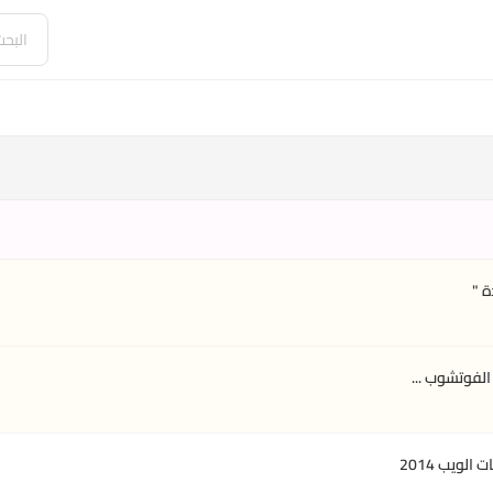
ة "
فوتشوب ...
لويب 2014