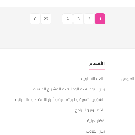
26
...
4
3
2
1
الأقسام
ر
اللغه الانجليزيه
ا
 العروس
ركن التوظيف و الوظائف و المشاريع الصغيرة
ش
الشؤون الأسرية و الإجتماعية و أخبار الأعضاء و مناسباتهم
س
الكمبيوتر و البرامج
ا
قضايا دينية
ركن العروس