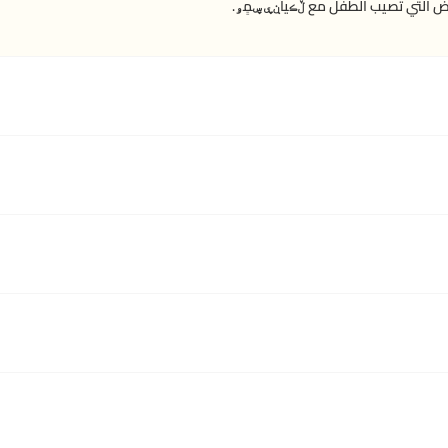
 التي تصيب الطفل مع ڵڪيآڹۑ ڛمٍۅ.