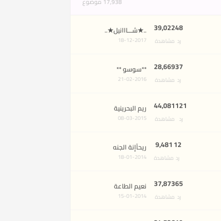
17,938 موضوع
39,022
48
..★شـــااانيل★..
18-12-2017
رد
مشاهدة
28,669
37
**سوسو **
21-02-2016
رد
مشاهدة
44,081
121
ريم البحرينية
08-03-2015
رد
مشاهدة
9,481
12
ريحآإنة الجنه
18-01-2014
رد
مشاهدة
37,873
65
نعيم الطاعة
15-01-2014
رد
مشاهدة