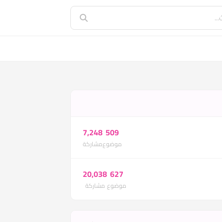
7,248
509
موضوع
مشاركة
20,038
627
موضوع
مشاركة