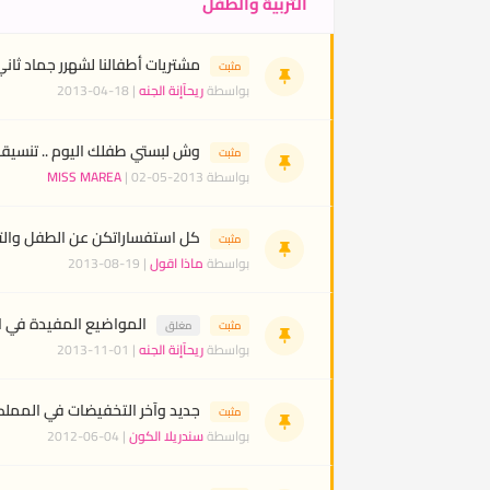
التربية والطفل
مشتريات أطفالنا لشهرر جماد ثاني 1434 حياكم من جد
مثبت
بواسطة
ريحآإنة الجنه
| 18-04-2013
وش لبستي طفلك اليوم .. تنسيقاتن
مثبت
بواسطة
| 02-05-2013
MISS MAREA
كل استفساراتكن عن الطفل والتر
مثبت
بواسطة
ماذا اقول
| 19-08-2013
المواضيع المفيدة في ا
مثبت
مغلق
بواسطة
ريحآإنة الجنه
| 01-11-2013
جديد وآخر التخفيضات في المملكه ا
مثبت
بواسطة
سندريلا الكون
| 04-06-2012