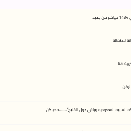
يد
ا لاطفالنا
بية هنا
لركن
لعربيه السعوديه وباقي دول الخليج ً.........ححياكن