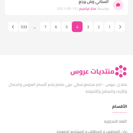
السناني وش يرجع
بواسطة
منار ابراهيم
| 15-05-2021
533
...
7
6
5
4
3
2
1
منتديات عروس
منتدى عروس - اكبر مجتمع نسائي عربي متميز يضم أقسام العروس والجمال
والأزياء والمطبخ والأمومة
الأقسام
اللغه الانجليزيه
ركن التوظيف و الوظائف و المشاريع الصغيرة