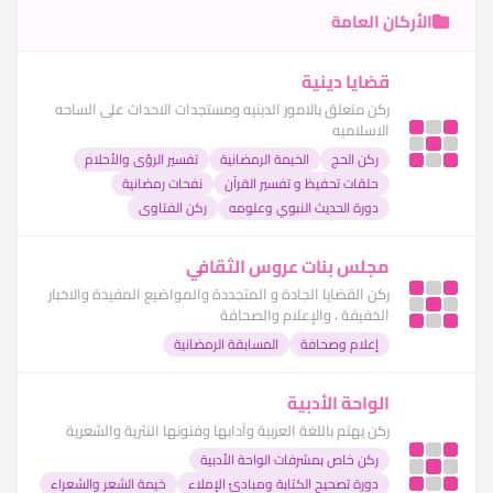
الأركان العامة
قضايا دينية
ركن متعلق بالامور الدينيه ومستجدات الاحداث على الساحه
الاسلاميه
ركن الحج
الخيمة الرمضانية
تفسير الرؤى والأحلام
حلقات تحفيظ و تفسير القرآن
نفحات رمضانية
دورة الحديث النبوي وعلومه
ركن الفتاوى
مجلس بنات عروس الثقافي
ركن القضايا الجادة و المتجددة والمواضيع المفيدة والاخبار
الخفيفة ، والإعلام والصحافة
إعلام وصحافة
المسابقة الرمضانية
الواحة الأدبية
ركن يهتم باللغة العربية وآدابها وفنونها النثرية والشعرية
ركن خاص بمشرفات الواحة الأدبية
دورة تصحيح الكتابة ومبادئ الإملاء
خيمة الشعر والشعراء