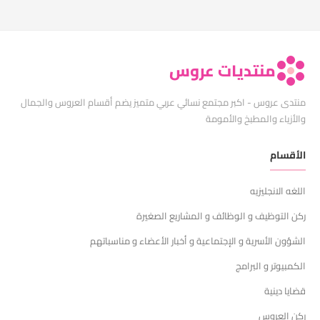
منتديات عروس
منتدى عروس - اكبر مجتمع نسائي عربي متميز يضم أقسام العروس والجمال
والأزياء والمطبخ والأمومة
الأقسام
اللغه الانجليزيه
ركن التوظيف و الوظائف و المشاريع الصغيرة
الشؤون الأسرية و الإجتماعية و أخبار الأعضاء و مناسباتهم
الكمبيوتر و البرامج
قضايا دينية
ركن العروس