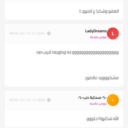
العفو وشكرا ع المرور :)
LadyDreams
L
15-12-2005 | 06:26 PM
عروس مبدعة
رووووووووووووووووووووعه وبنزورها قريب:up:
مشكوووره عالصور
-%-سحابة حب-%-
-
15-12-2005 | 07:10 PM
عروس ماسية
الله شكلهااا حلووو