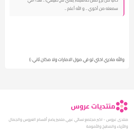
حاليا من برع مش صانعينه( يعني ثلج طبيعي) .. هذا اللي
سمعته من أخوي .. و الله أعلم ..
والله مادري اختي لو في مول الامارات ولا مكان ثاني :)
منتديات عروس
منتدى عروس - اكبر مجتمع نسائي عربي متميز يضم أقسام العروس والجمال
والأزياء والمطبخ والأمومة