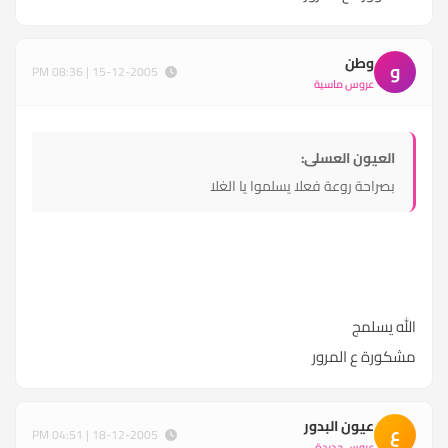
وطن
و
15-12-2005 | 08:36 PM
عروس ماسية
العيون العسلى:
بصراحة روعة فعلا يسلموا يا الغلا
الله يسلمج
مشكورة ع المرور
عيون البدور
ع
18-12-2005 | 04:51 PM
عروس جديدة