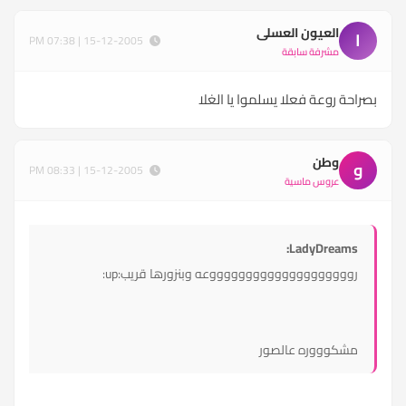
العيون العسلى
ا
15-12-2005 | 07:38 PM
مشرفة سابقة
بصراحة روعة فعلا يسلموا يا الغلا
وطن
و
15-12-2005 | 08:33 PM
عروس ماسية
LadyDreams:
رووووووووووووووووووووعه وبنزورها قريب:up:
مشكوووره عالصور