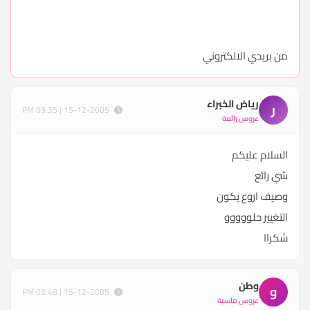
من بريدي الالكتروني
رياض الخبراء
ر
15-12-2005 | 03:35 PM
عروس رائعة
السلام عليكم
شي رائع
وصيف اروع يكون
التغيير حلووووو
شكراا
وطن
و
15-12-2005 | 03:48 PM
عروس ماسية