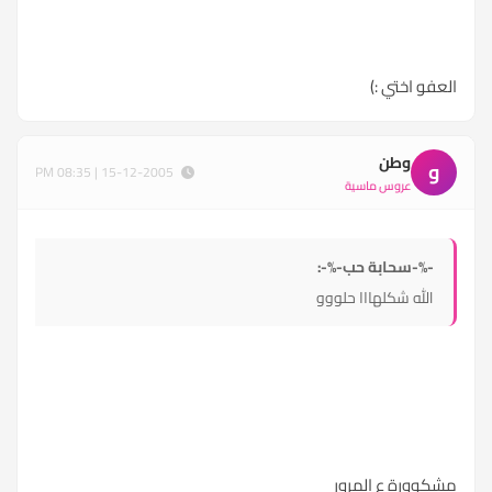
العفو اختي :)
وطن
و
15-12-2005 | 08:35 PM
عروس ماسية
-%-سحابة حب-%-:
الله شكلهااا حلووو
مشكوورة ع المرور