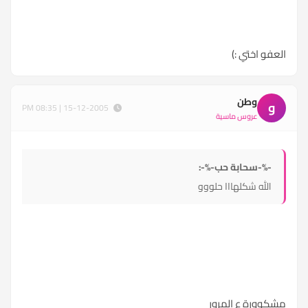
العفو اختي :)
وطن
و
15-12-2005 | 08:35 PM
عروس ماسية
-%-سحابة حب-%-:
الله شكلهااا حلووو
مشكوورة ع المرور