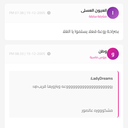
العيون العسلى
ا
15-12-2005 | 07:38 PM
مشرفة سابقة
بصراحة روعة فعلا يسلموا يا الغلا
وطن
و
15-12-2005 | 08:33 PM
عروس ماسية
LadyDreams:
رووووووووووووووووووووعه وبنزورها قريب:up:
مشكوووره عالصور