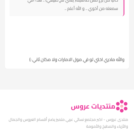
حاليا من برع مش صانعينه( يعني ثلج طبيعي) .. هذا اللي
سمعته من أخوي .. و الله أعلم ..
والله مادري اختي لو في مول الامارات ولا مكان ثاني :)
منتديات عروس
منتدى عروس - اكبر مجتمع نسائي عربي متميز يضم أقسام العروس والجمال
والأزياء والمطبخ والأمومة