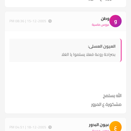
وطن
و
15-12-2005 | 08:36 PM
عروس ماسية
العيون العسلى:
بصراحة روعة فعلا يسلموا يا الغلا
الله يسلمج
مشكورة ع المرور
عيون البدور
ع
18-12-2005 | 04:51 PM
عروس جديدة