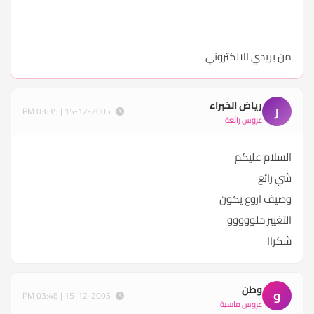
من بريدي الالكتروني
رياض الخبراء
ر
15-12-2005 | 03:35 PM
عروس رائعة
السلام عليكم
شي رائع
وصيف اروع يكون
التغيير حلووووو
شكراا
وطن
و
15-12-2005 | 03:48 PM
عروس ماسية