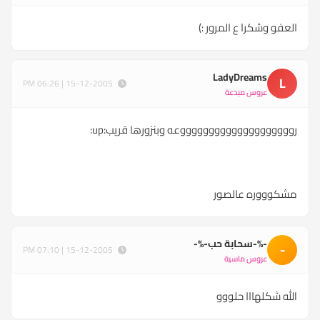
العفو وشكرا ع المرور :)
LadyDreams
L
15-12-2005 | 06:26 PM
عروس مبدعة
رووووووووووووووووووووعه وبنزورها قريب:up:
مشكوووره عالصور
-%-سحابة حب-%-
-
15-12-2005 | 07:10 PM
عروس ماسية
الله شكلهااا حلووو